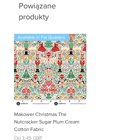
Powiązane
produkty
Available in Fat Quarters
Available in Fat Quarters
Makower Christmas The
Makower Christmas The
Nutcracker Sugar Plum Cream
Nutcracker Sugar Plum 
Cotton Fabric
Cotton Fabric
Cena rabatowa
Cena rabatowa
Od
3,45 GBP
Od
3,45 GBP