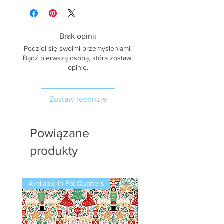
Brak opinii
Podziel się swoimi przemyśleniami.
Bądź pierwszą osobą, która zostawi
opinię.
Zostaw recenzję
Powiązane
produkty
Available in Fat Quarters
Available in Fat Quarters