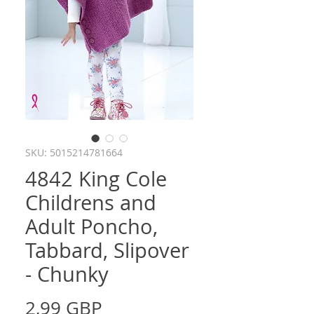
SKU: 5015214781664
4842 King Cole
Childrens and
Adult Poncho,
Tabbard, Slipover
- Chunky
Cena
2,99 GBP