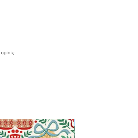
 opinię.
Available in Fat Quarters