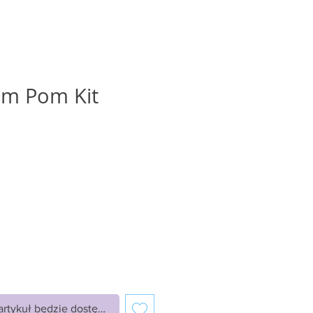
om Pom Kit
ena
rtykuł będzie dostępny