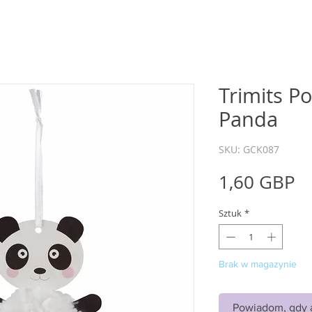
Trimits P
Panda
SKU: GCK087
C
1,60 GBP
Sztuk
*
Brak w magazynie
Powiadom, gdy a