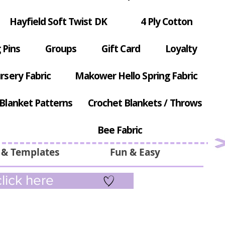
Hayfield Soft Twist DK
4 Ply Cotton
 Pins
Groups
Gift Card
Loyalty
rsery Fabric
Makower Hello Spring Fabric
Blanket Patterns
Crochet Blankets / Throws
Bee Fabric
 & Templates
Fun & Easy
lick here